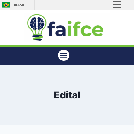
BRASIL
Simplifique!
Comunica BR
Participe
Acesso à informação
Legislação
Canais
Edital