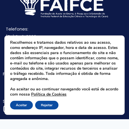
Telefones:
(85) 3512-8668
Recolhemos e tratamos dados relativos ao seu acesso,
(85) 9 8165-0582(Whatsapp)
como endereço IP, navegador, hora e data de acesso. Estes
E-mail:
dados são essenciais para o funcionamento do site e não
contêm informações que o possam identificar, como nome,
faifce@faifce.ifce.edu.br
e-mail ou telefone e são usados apenas para melhorar os
conteúdos do site, integrar recursos de terceiros e analisar
Fale agora com nossa equipe:
o tráfego recebido. Toda informação é obtida de forma
agregada e anônima.
Whatsapp da FAIFCE
Ao aceitar ou ao continuar navegando você está de acordo
com nossa
Política de Cookies
Siga-nos nas redes sociais:
Aceitar
Rejeitar
Rua Nogueira Acioli, 621 A - Aldeota - Fortaleza - CE | CEP 60.110-140