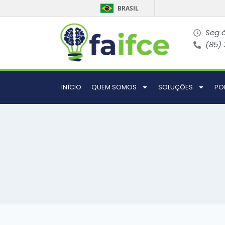
BRASIL
Seg à
(85)
INÍCIO
QUEM SOMOS
SOLUÇÕES
PO