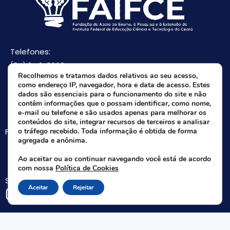
Telefones:
(85) 3512-8668
Recolhemos e tratamos dados relativos ao seu acesso,
(85) 9 8165-0582(Whatsapp)
como endereço IP, navegador, hora e data de acesso. Estes
E-mail:
dados são essenciais para o funcionamento do site e não
contêm informações que o possam identificar, como nome,
faifce@faifce.ifce.edu.br
e-mail ou telefone e são usados apenas para melhorar os
conteúdos do site, integrar recursos de terceiros e analisar
Fale agora com nossa equipe:
o tráfego recebido. Toda informação é obtida de forma
agregada e anônima.
Whatsapp da FAIFCE
Ao aceitar ou ao continuar navegando você está de acordo
com nossa
Política de Cookies
Siga-nos nas redes sociais:
Aceitar
Rejeitar
Rua Nogueira Acioli, 621 A - Aldeota - Fortaleza - CE | CEP 60.110-140