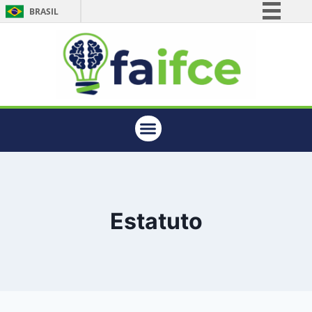
BRASIL
Simplifique!
Comunica BR
Participe
Acesso à informação
Legislação
Canais
Estatuto