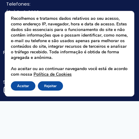
Telefones:
(85) 3512-8668
Recolhemos e tratamos dados relativos ao seu acesso,
(85) 9 8165-0582(Whatsapp)
como endereço IP, navegador, hora e data de acesso. Estes
E-mail:
dados são essenciais para o funcionamento do site e não
contêm informações que o possam identificar, como nome,
faifce@faifce.ifce.edu.br
e-mail ou telefone e são usados apenas para melhorar os
conteúdos do site, integrar recursos de terceiros e analisar
Fale agora com nossa equipe:
o tráfego recebido. Toda informação é obtida de forma
agregada e anônima.
Whatsapp da FAIFCE
Ao aceitar ou ao continuar navegando você está de acordo
com nossa
Política de Cookies
Siga-nos nas redes sociais:
Aceitar
Rejeitar
Rua Nogueira Acioli, 621 A - Aldeota - Fortaleza - CE | CEP 60.110-140