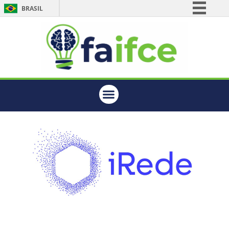
BRASIL
Simplifique!
Comunica BR
Participe
Acesso à informação
Legislação
Canais