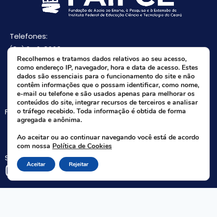
Telefones:
(85) 3512-8668
Recolhemos e tratamos dados relativos ao seu acesso,
(85) 9 8165-0582(Whatsapp)
como endereço IP, navegador, hora e data de acesso. Estes
E-mail:
dados são essenciais para o funcionamento do site e não
contêm informações que o possam identificar, como nome,
faifce@faifce.ifce.edu.br
e-mail ou telefone e são usados apenas para melhorar os
conteúdos do site, integrar recursos de terceiros e analisar
Fale agora com nossa equipe:
o tráfego recebido. Toda informação é obtida de forma
agregada e anônima.
Whatsapp da FAIFCE
Ao aceitar ou ao continuar navegando você está de acordo
com nossa
Política de Cookies
Siga-nos nas redes sociais:
Aceitar
Rejeitar
Rua Nogueira Acioli, 621 A - Aldeota - Fortaleza - CE | CEP 60.110-140