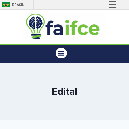
BRASIL
Simplifique!
Comunica BR
Participe
Acesso à informação
Legislação
Canais
Edital