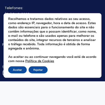
Telefones:
(85) 3512-8668
Recolhemos e tratamos dados relativos ao seu acesso,
(85) 9 8165-0582(Whatsapp)
como endereço IP, navegador, hora e data de acesso. Estes
E-mail:
dados são essenciais para o funcionamento do site e não
contêm informações que o possam identificar, como nome,
faifce@faifce.ifce.edu.br
e-mail ou telefone e são usados apenas para melhorar os
conteúdos do site, integrar recursos de terceiros e analisar
Fale agora com nossa equipe:
o tráfego recebido. Toda informação é obtida de forma
agregada e anônima.
Whatsapp da FAIFCE
Ao aceitar ou ao continuar navegando você está de acordo
com nossa
Política de Cookies
Siga-nos nas redes sociais:
Aceitar
Rejeitar
Rua Nogueira Acioli, 621 A - Aldeota - Fortaleza - CE | CEP 60.110-140