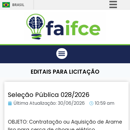
BRASIL
Simplifique!
Comunica BR
Participe
Acesso à informação
Legislação
Canais
EDITAIS PARA LICITAÇÃO
Seleção Pública 028/2026
Última Atualização:
30/06/2026
10:59 am
OBJETO: Contratação ou Aquisição de Arame
liso para cerca de choque elétrico