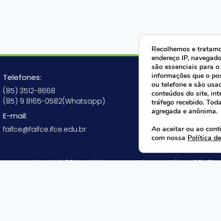
Recolhemos e tratamo
endereço IP, navegado
são essenciais para o
Fale ago
informações que o po
Telefones:
ou telefone e são usa
(85) 3512-8668
conteúdos do site, int
(85) 9 8165-0582(Whatsapp)
tráfego recebido. Tod
agregada e anônima.
E-mail:
Siga-nos
faifce@faifce.ifce.edu.br
Ao aceitar ou ao cont
com nossa
Política d
ua Nogueira Acioli, 621 A - Aldeota - Fortaleza - CE | CEP 60.110-1