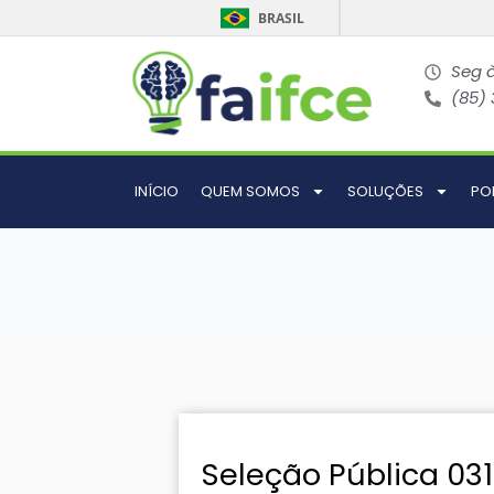
BRASIL
Seg à
(85)
INÍCIO
QUEM SOMOS
SOLUÇÕES
PO
Seleção Pública 03