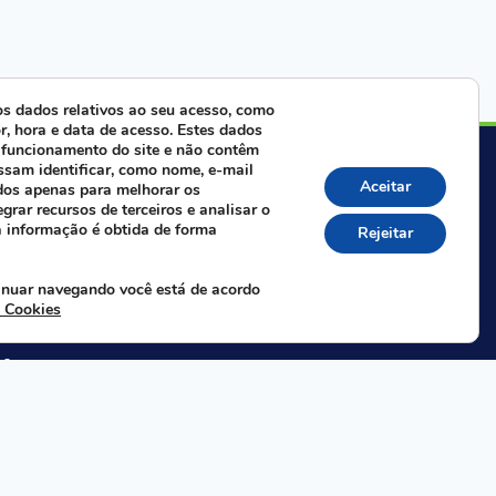
s dados relativos ao seu acesso, como
r, hora e data de acesso. Estes dados
 funcionamento do site e não contêm
ra com nossa equipe:
ssam identificar, como nome, e-mail
Aceitar
dos apenas para melhorar os
egrar recursos de terceiros e analisar o
Whatsapp da FAIFCE
a informação é obtida de forma
Rejeitar
 nas redes sociais:
inuar navegando você está de acordo
e Cookies
40