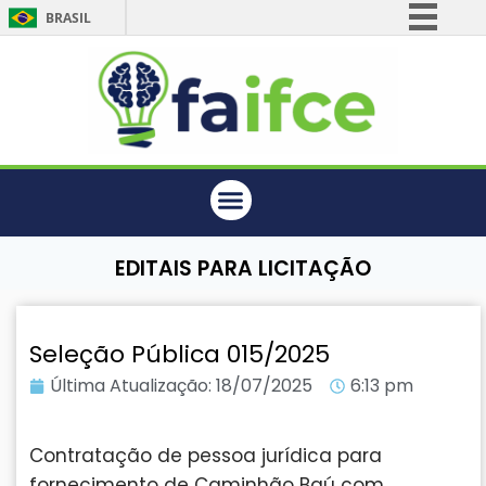
BRASIL
Simplifique!
Comunica BR
Participe
Acesso à informação
Legislação
Canais
EDITAIS PARA LICITAÇÃO
Seleção Pública 015/2025
Última Atualização:
18/07/2025
6:13 pm
Contratação de pessoa jurídica para
fornecimento de Caminhão Baú com