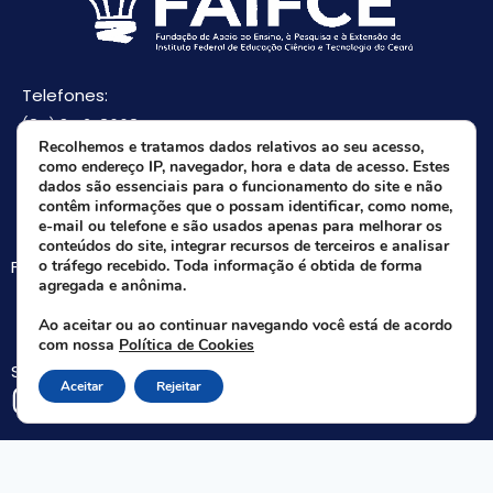
Telefones:
(85) 3512-8668
Recolhemos e tratamos dados relativos ao seu acesso,
(85) 9 8165-0582(Whatsapp)
como endereço IP, navegador, hora e data de acesso. Estes
E-mail:
dados são essenciais para o funcionamento do site e não
contêm informações que o possam identificar, como nome,
faifce@faifce.ifce.edu.br
e-mail ou telefone e são usados apenas para melhorar os
conteúdos do site, integrar recursos de terceiros e analisar
Fale agora com nossa equipe:
o tráfego recebido. Toda informação é obtida de forma
agregada e anônima.
Whatsapp da FAIFCE
Ao aceitar ou ao continuar navegando você está de acordo
com nossa
Política de Cookies
Siga-nos nas redes sociais:
Aceitar
Rejeitar
Rua Nogueira Acioli, 621 A - Aldeota - Fortaleza - CE | CEP 60.110-140