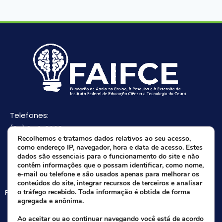
Telefones:
(85) 3512-8668
Recolhemos e tratamos dados relativos ao seu acesso,
(85) 9 8165-0582(Whatsapp)
como endereço IP, navegador, hora e data de acesso. Estes
E-mail:
dados são essenciais para o funcionamento do site e não
contêm informações que o possam identificar, como nome,
faifce@faifce.ifce.edu.br
e-mail ou telefone e são usados apenas para melhorar os
conteúdos do site, integrar recursos de terceiros e analisar
Fale agora com nossa equipe:
o tráfego recebido. Toda informação é obtida de forma
agregada e anônima.
Whatsapp da FAIFCE
Ao aceitar ou ao continuar navegando você está de acordo