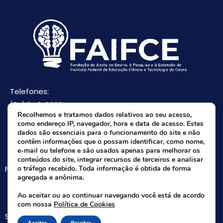
Telefones:
(85) 3512-8668
Recolhemos e tratamos dados relativos ao seu acesso,
(85) 9 8165-0582(Whatsapp)
como endereço IP, navegador, hora e data de acesso. Estes
E-mail:
dados são essenciais para o funcionamento do site e não
contêm informações que o possam identificar, como nome,
faifce@faifce.ifce.edu.br
e-mail ou telefone e são usados apenas para melhorar os
conteúdos do site, integrar recursos de terceiros e analisar
Fale agora com nossa equipe:
o tráfego recebido. Toda informação é obtida de forma
agregada e anônima.
Whatsapp da FAIFCE
Ao aceitar ou ao continuar navegando você está de acordo
com nossa
Política de Cookies
Siga-nos nas redes sociais: