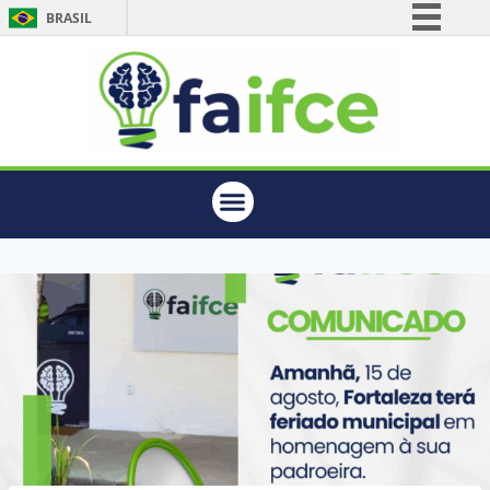
BRASIL
Simplifique!
Comunica BR
Participe
Acesso à informação
Legislação
Canais