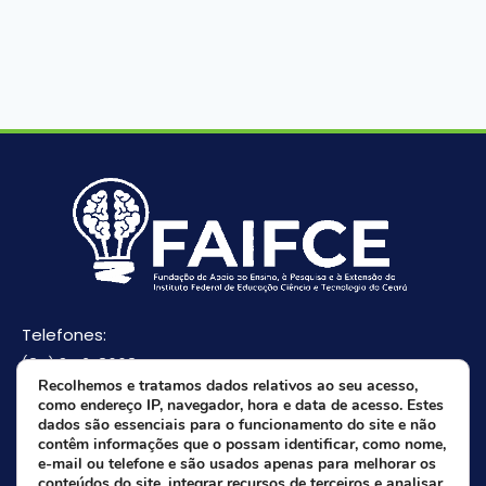
Telefones:
(85) 3512-8668
Recolhemos e tratamos dados relativos ao seu acesso,
(85) 9 8165-0582(Whatsapp)
como endereço IP, navegador, hora e data de acesso. Estes
E-mail:
dados são essenciais para o funcionamento do site e não
contêm informações que o possam identificar, como nome,
faifce@faifce.ifce.edu.br
e-mail ou telefone e são usados apenas para melhorar os
conteúdos do site, integrar recursos de terceiros e analisar