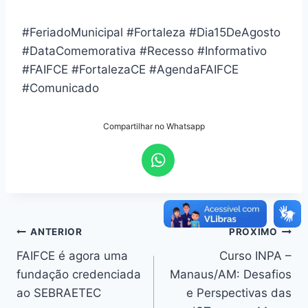
#FeriadoMunicipal #Fortaleza #Dia15DeAgosto
#DataComemorativa #Recesso #Informativo
#FAIFCE #FortalezaCE #AgendaFAIFCE
#Comunicado
Compartilhar no Whatsapp
ANTERIOR
PRÓXIMO
FAIFCE é agora uma
Curso INPA –
fundação credenciada
Manaus/AM: Desafios
ao SEBRAETEC
e Perspectivas das