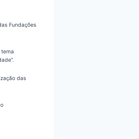
 das Fundações
o tema
dade”.
rização das
io