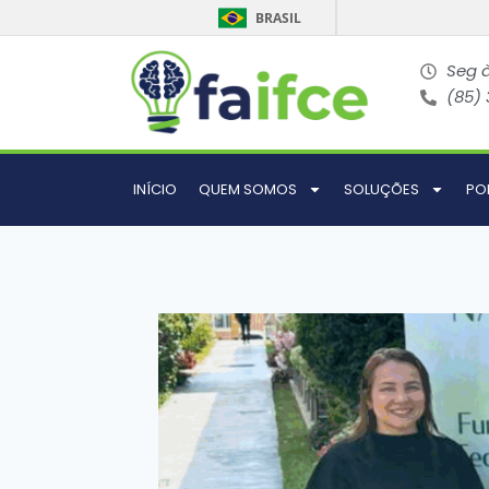
BRASIL
Seg à
(85)
INÍCIO
QUEM SOMOS
SOLUÇÕES
PO