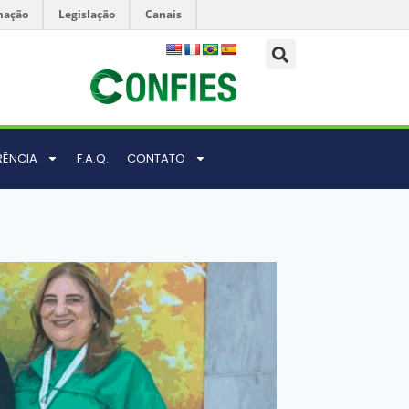
mação
Legislação
Canais
RÊNCIA
F.A.Q.
CONTATO