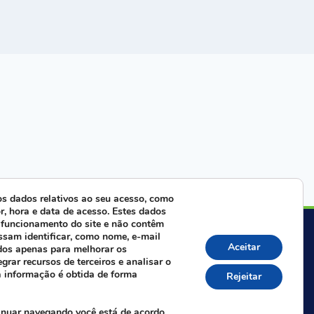
s dados relativos ao seu acesso, como
r, hora e data de acesso. Estes dados
 funcionamento do site e não contêm
ra com nossa equipe:
ssam identificar, como nome, e-mail
Aceitar
dos apenas para melhorar os
egrar recursos de terceiros e analisar o
Whatsapp da FAIFCE
a informação é obtida de forma
Rejeitar
 nas redes sociais:
inuar navegando você está de acordo