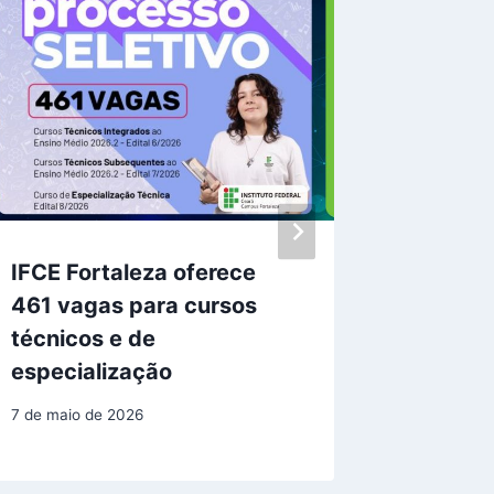
IFCE Fortaleza oferece
Comuni
461 vagas para cursos
Municip
técnicos e de
14 de agos
especialização
7 de maio de 2026