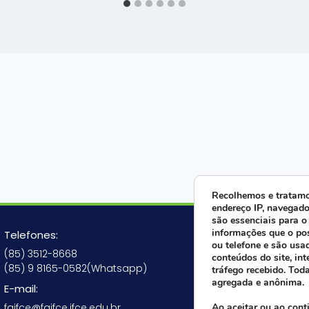
Recolhemos e tratamo
endereço IP, navegado
são essenciais para o
Fale ago
informações que o po
Telefones:
ou telefone e são usa
(85) 3512-8668
conteúdos do site, int
(85) 9 8165-0582(Whatsapp)
tráfego recebido. Tod
agregada e anônima.
E-mail:
Siga-nos
faifce@faifce.ifce.edu.br
Ao aceitar ou ao cont