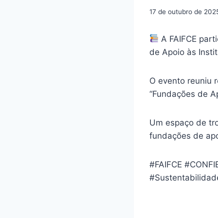
17 de outubro de 202
A FAIFCE part
de Apoio às Insti
O evento reuniu 
“Fundações de Ap
Um espaço de tro
fundações de apo
#FAIFCE
#CONFI
#Sustentabilidad