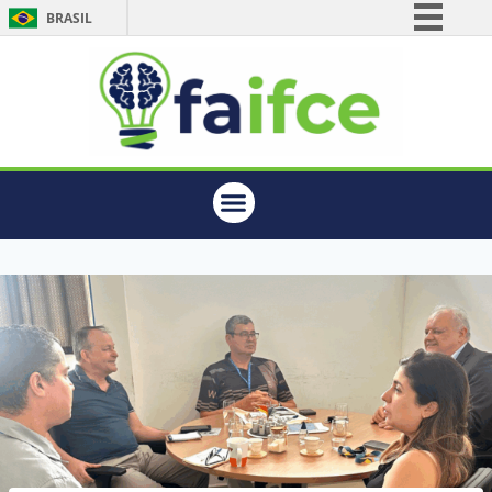
BRASIL
Simplifique!
Comunica BR
Participe
Acesso à informação
Legislação
Canais