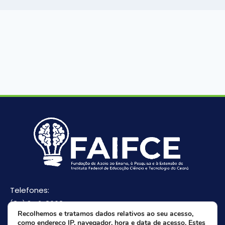
Telefones:
(85) 3512-8668
Recolhemos e tratamos dados relativos ao seu acesso,
(85) 9 8165-0582(Whatsapp)
como endereço IP, navegador, hora e data de acesso. Estes