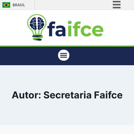
BRASIL
Simplifique!
Comunica BR
Participe
Acesso à informação
Legislação
Canais
Autor: Secretaria Faifce