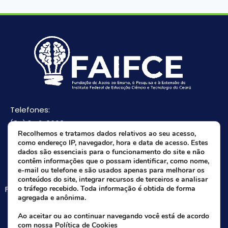
Telefones:
(85) 3512-8668
Recolhemos e tratamos dados relativos ao seu acesso,
(85) 9 8165-0582(Whatsapp)
como endereço IP, navegador, hora e data de acesso. Estes
E-mail:
dados são essenciais para o funcionamento do site e não
contêm informações que o possam identificar, como nome,
faifce@faifce.ifce.edu.br
e-mail ou telefone e são usados apenas para melhorar os
conteúdos do site, integrar recursos de terceiros e analisar
Fale agora com nossa equipe:
o tráfego recebido. Toda informação é obtida de forma
agregada e anônima.
Whatsapp da FAIFCE
Ao aceitar ou ao continuar navegando você está de acordo
com nossa
Política de Cookies