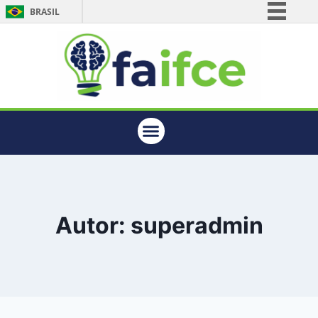
BRASIL
Simplifique!
Comunica BR
Participe
Acesso à informação
Legislação
Canais
Autor: superadmin