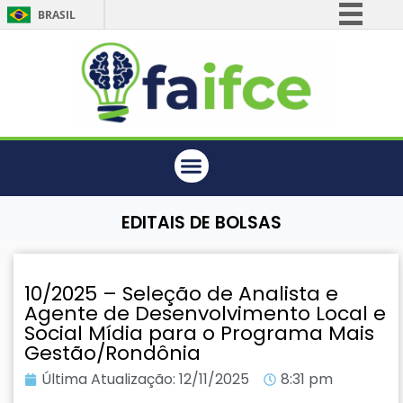
BRASIL
Simplifique!
Comunica BR
Participe
Acesso à informação
Legislação
Canais
EDITAIS DE BOLSAS
10/2025 – Seleção de Analista e
Agente de Desenvolvimento Local e
Social Mídia para o Programa Mais
Gestão/Rondônia
Última Atualização:
12/11/2025
8:31 pm