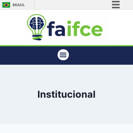
BRASIL
Simplifique!
Comunica BR
Participe
Acesso à informação
Legislação
Canais
Institucional