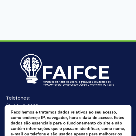
Telefones:
(85) 3512-8668
Recolhemos e tratamos dados relativos ao seu acesso,
(85) 9 8165-0582(Whatsapp)
como endereço IP, navegador, hora e data de acesso. Estes
E-mail:
dados são essenciais para o funcionamento do site e não
contêm informações que o possam identificar, como nome,
faifce@faifce.ifce.edu.br
e-mail ou telefone e são usados apenas para melhorar os