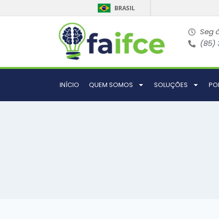
BRASIL
Seg à
(85)
INÍCIO
QUEM SOMOS
SOLUÇÕES
PO