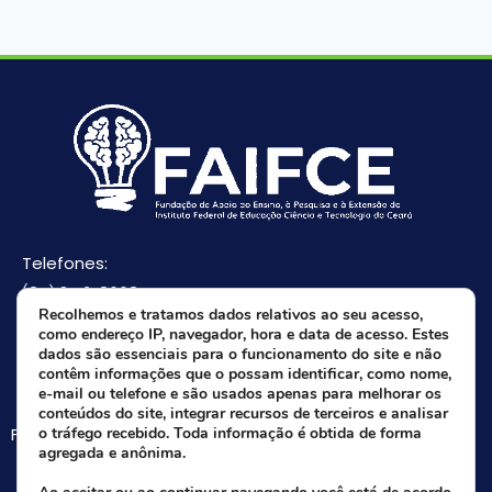
Telefones:
(85) 3512-8668
Recolhemos e tratamos dados relativos ao seu acesso,
(85) 9 8165-0582(Whatsapp)
como endereço IP, navegador, hora e data de acesso. Estes
E-mail:
dados são essenciais para o funcionamento do site e não
contêm informações que o possam identificar, como nome,
faifce@faifce.ifce.edu.br
e-mail ou telefone e são usados apenas para melhorar os
conteúdos do site, integrar recursos de terceiros e analisar
Fale agora com nossa equipe:
o tráfego recebido. Toda informação é obtida de forma
agregada e anônima.
Whatsapp da FAIFCE