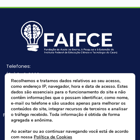
Telefones:
(85) 3512-8668
Recolhemos e tratamos dados relativos ao seu acesso,
(85) 9 8165-0582(Whatsapp)
como endereço IP, navegador, hora e data de acesso. Estes
E-mail:
dados são essenciais para o funcionamento do site e não
contêm informações que o possam identificar, como nome,
faifce@faifce.ifce.edu.br
e-mail ou telefone e são usados apenas para melhorar os
conteúdos do site, integrar recursos de terceiros e analisar
Fale agora com nossa equipe:
o tráfego recebido. Toda informação é obtida de forma
agregada e anônima.
Whatsapp da FAIFCE
Ao aceitar ou ao continuar navegando você está de acordo
com nossa
Política de Cookies