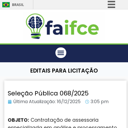
BRASIL
Simplifique!
Comunica BR
Participe
Acesso à informação
Legislação
Canais
EDITAIS PARA LICITAÇÃO
Seleção Pública 068/2025
Última Atualização:
16/12/2025
3:05 pm
OBJETO:
Contratação de assessoria
especializada em análise e processamento