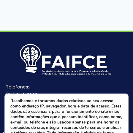
Telefones:
(85) 3512-8668
Recolhemos e tratamos dados relativos ao seu acesso,
(85) 9 8165-0582(Whatsapp)
como endereço IP, navegador, hora e data de acesso. Estes
E-mail:
dados são essenciais para o funcionamento do site e não
contêm informações que o possam identificar, como nome,
faifce@faifce.ifce.edu.br
e-mail ou telefone e são usados apenas para melhorar os
conteúdos do site, integrar recursos de terceiros e analisar
o tráfego recebido. Toda informação é obtida de forma