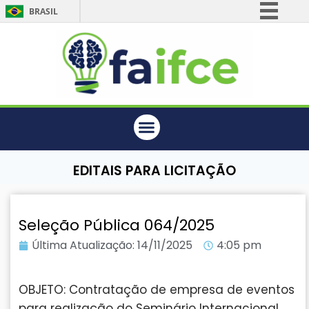
BRASIL
Simplifique!
Comunica BR
Participe
Acesso à informação
Legislação
Canais
EDITAIS PARA LICITAÇÃO
Seleção Pública 064/2025
Última Atualização:
14/11/2025
4:05 pm
OBJETO: Contratação de empresa de eventos
para realização do Seminário Internacional