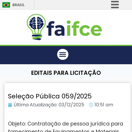
BRASIL
Simplifique!
Comunica BR
Participe
Acesso à informação
Legislação
Canais
EDITAIS PARA LICITAÇÃO
Seleção Pública 059/2025
Última Atualização:
03/12/2025
10:51 am
Objeto: Contratação de pessoa jurídica para
fornecimento de Equipamentos e Materiais