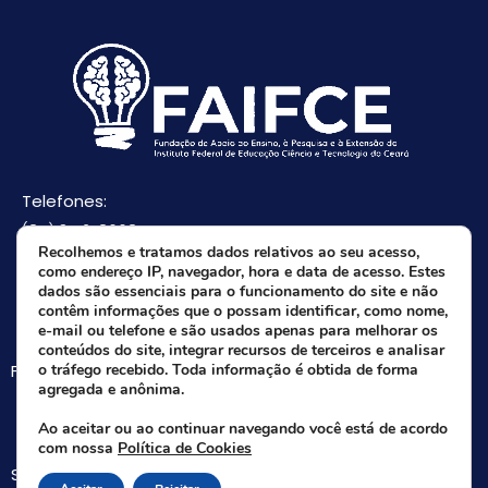
Telefones:
(85) 3512-8668
Recolhemos e tratamos dados relativos ao seu acesso,
(85) 9 8165-0582(Whatsapp)
como endereço IP, navegador, hora e data de acesso. Estes
E-mail:
dados são essenciais para o funcionamento do site e não
contêm informações que o possam identificar, como nome,
faifce@faifce.ifce.edu.br
e-mail ou telefone e são usados apenas para melhorar os
conteúdos do site, integrar recursos de terceiros e analisar
Fale agora com nossa equipe:
o tráfego recebido. Toda informação é obtida de forma
agregada e anônima.
Whatsapp da FAIFCE
Ao aceitar ou ao continuar navegando você está de acordo
com nossa
Política de Cookies
Siga-nos nas redes sociais: