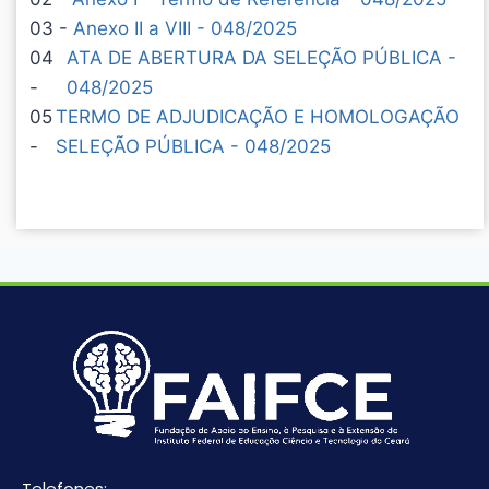
03 -
Anexo II a VIII - 048/2025
04
ATA DE ABERTURA DA SELEÇÃO PÚBLICA -
-
048/2025
05
TERMO DE ADJUDICAÇÃO E HOMOLOGAÇÃO
-
SELEÇÃO PÚBLICA - 048/2025
Telefones: