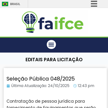
BRASIL
Simplifique!
Comunica BR
Participe
Acesso à informação
Legislação
Canais
EDITAIS PARA LICITAÇÃO
Seleção Pública 048/2025
Última Atualização:
24/10/2025
12:43 pm
Contratação de pessoa jurídica para
fornecimento de Equipamentos que serão