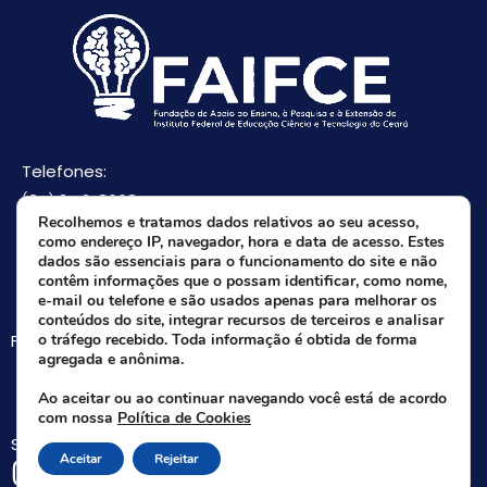
Telefones:
(85) 3512-8668
Recolhemos e tratamos dados relativos ao seu acesso,
(85) 9 8165-0582(Whatsapp)
como endereço IP, navegador, hora e data de acesso. Estes
E-mail:
dados são essenciais para o funcionamento do site e não
contêm informações que o possam identificar, como nome,
faifce@faifce.ifce.edu.br
e-mail ou telefone e são usados apenas para melhorar os
conteúdos do site, integrar recursos de terceiros e analisar
Fale agora com nossa equipe:
o tráfego recebido. Toda informação é obtida de forma
agregada e anônima.
Whatsapp da FAIFCE
Ao aceitar ou ao continuar navegando você está de acordo
com nossa
Política de Cookies
Siga-nos nas redes sociais:
Aceitar
Rejeitar