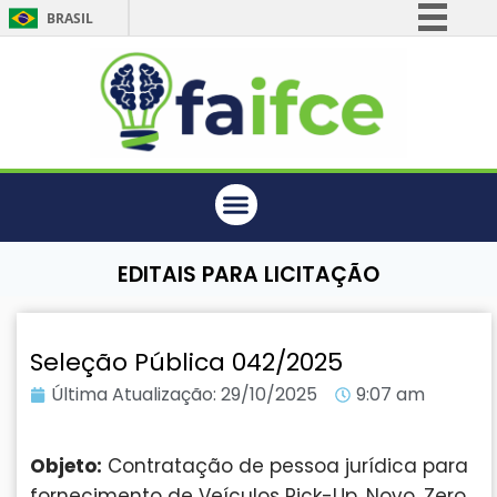
BRASIL
Simplifique!
Comunica BR
Participe
Acesso à informação
Legislação
Canais
EDITAIS PARA LICITAÇÃO
Seleção Pública 042/2025
Última Atualização:
29/10/2025
9:07 am
Objeto:
Contratação de pessoa jurídica para
fornecimento de Veículos Pick-Up, Novo, Zero