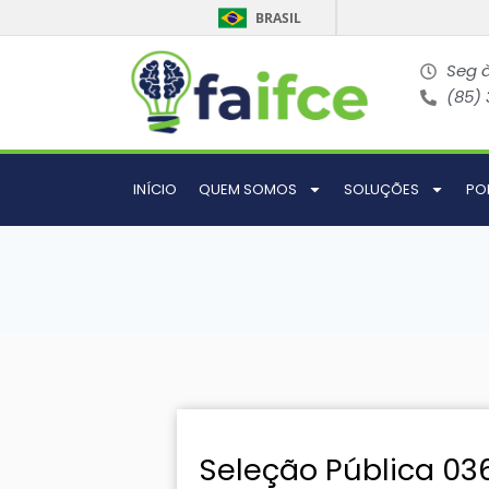
BRASIL
Seg à
(85)
INÍCIO
QUEM SOMOS
SOLUÇÕES
PO
Seleção Pública 03