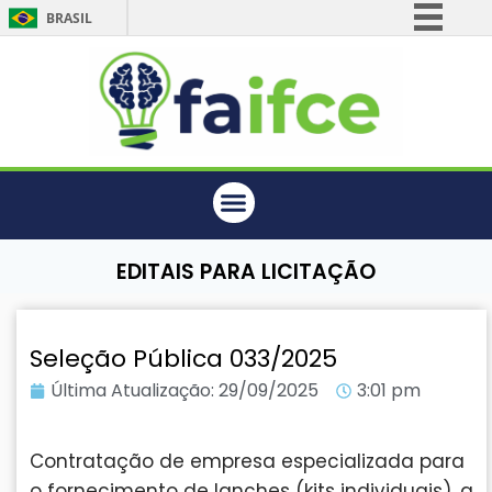
BRASIL
Simplifique!
Comunica BR
Participe
Acesso à informação
Legislação
Canais
EDITAIS PARA LICITAÇÃO
Seleção Pública 033/2025
Última Atualização:
29/09/2025
3:01 pm
Contratação de empresa especializada para
o fornecimento de lanches (kits individuais), a