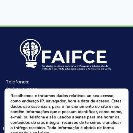
Telefones:
(85) 3512-8668
Recolhemos e tratamos dados relativos ao seu acesso,
(85) 9 8165-0582(Whatsapp)
como endereço IP, navegador, hora e data de acesso. Estes
E-mail:
dados são essenciais para o funcionamento do site e não
contêm informações que o possam identificar, como nome,
faifce@faifce.ifce.edu.br
e-mail ou telefone e são usados apenas para melhorar os
conteúdos do site, integrar recursos de terceiros e analisar
Fale agora com nossa equipe:
o tráfego recebido. Toda informação é obtida de forma