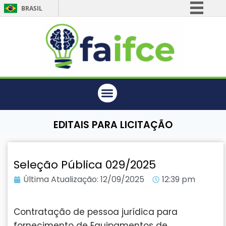
BRASIL
Simplifique!
Comunica BR
Participe
Acesso à informação
Legislação
Canais
EDITAIS PARA LICITAÇÃO
Seleção Pública 029/2025
Última Atualização:
12/09/2025
12:39 pm
Contratação de pessoa jurídica para
fornecimento de Equipamentos de