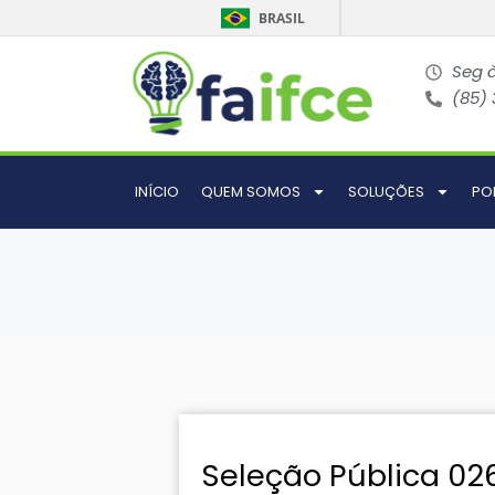
BRASIL
Seg à
(85)
INÍCIO
QUEM SOMOS
SOLUÇÕES
PO
Seleção Pública 02