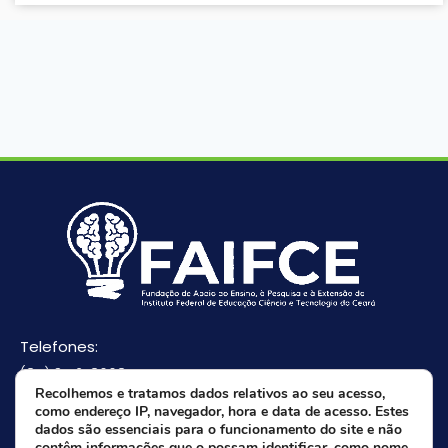
Telefones:
(85) 3512-8668
Recolhemos e tratamos dados relativos ao seu acesso,
(85) 9 8165-0582(Whatsapp)
como endereço IP, navegador, hora e data de acesso. Estes
E-mail:
dados são essenciais para o funcionamento do site e não
contêm informações que o possam identificar, como nome,