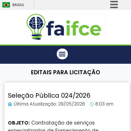
BRASIL
Simplifique!
Comunica BR
Participe
Acesso à informação
Legislação
Canais
EDITAIS PARA LICITAÇÃO
Seleção Pública 024/2026
Última Atualização:
29/05/2026
8:03 am
OBJETO:
Contratação de serviços
especializados de Fornecimento de