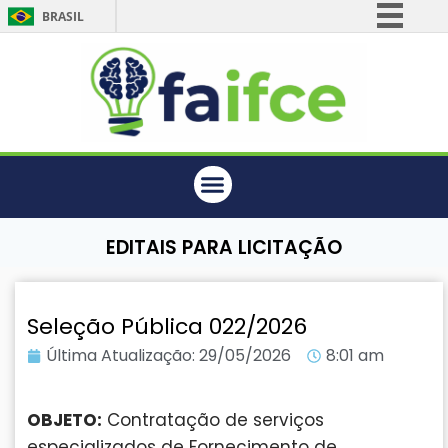
BRASIL
Simplifique!
Comunica BR
Participe
Acesso à informação
Legislação
Canais
EDITAIS PARA LICITAÇÃO
Seleção Pública 022/2026
Última Atualização:
29/05/2026
8:01 am
OBJETO:
Contratação de serviços
especializados de Fornecimento de