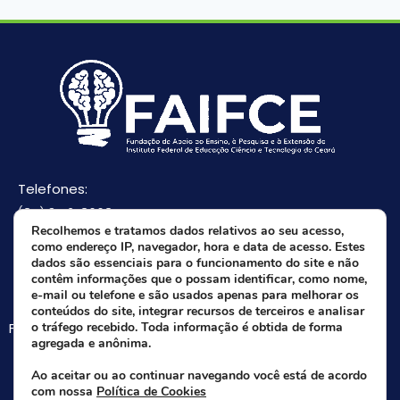
Telefones:
(85) 3512-8668
Recolhemos e tratamos dados relativos ao seu acesso,
(85) 9 8165-0582(Whatsapp)
como endereço IP, navegador, hora e data de acesso. Estes
E-mail:
dados são essenciais para o funcionamento do site e não
contêm informações que o possam identificar, como nome,
faifce@faifce.ifce.edu.br
e-mail ou telefone e são usados apenas para melhorar os
conteúdos do site, integrar recursos de terceiros e analisar
Fale agora com nossa equipe:
o tráfego recebido. Toda informação é obtida de forma
agregada e anônima.
Whatsapp da FAIFCE
Ao aceitar ou ao continuar navegando você está de acordo
com nossa
Política de Cookies