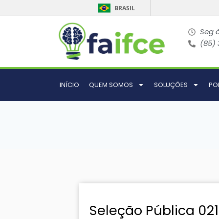
BRASIL
Seg à
(85)
INÍCIO
QUEM SOMOS
SOLUÇÕES
PO
Seleção Pública 02