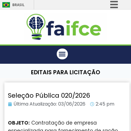
BRASIL
Simplifique!
Comunica BR
Participe
Acesso à informação
Legislação
Canais
EDITAIS PARA LICITAÇÃO
Seleção Pública 020/2026
Última Atualização:
03/06/2026
2:45 pm
OBJETO:
Contratação de empresa
especializada para fornecimento de ração