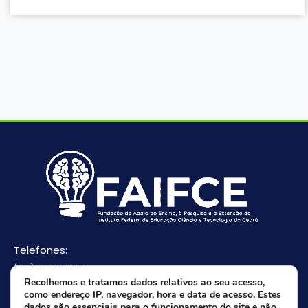
Telefones:
(85) 3512-8668
Recolhemos e tratamos dados relativos ao seu acesso,
(85) 9 8165-0582(Whatsapp)
como endereço IP, navegador, hora e data de acesso. Estes
E-mail:
dados são essenciais para o funcionamento do site e não