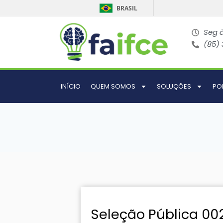
BRASIL
Seg à
(85)
INÍCIO
QUEM SOMOS
SOLUÇÕES
PO
Seleção Pública 00