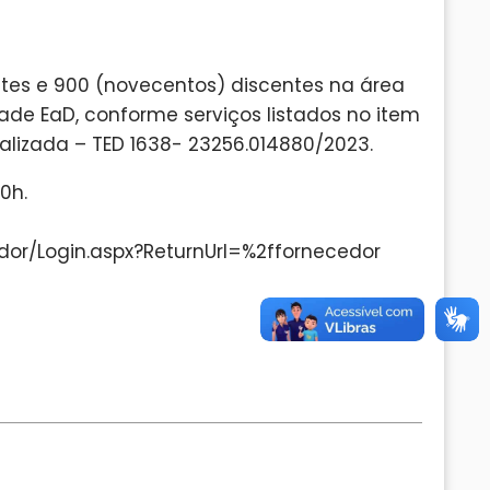
es e 900 (novecentos) discentes na área
ade EaD, conforme serviços listados no item
izada – TED 1638- 23256.014880/2023.
0h.
edor/Login.aspx?ReturnUrl=%2ffornecedor