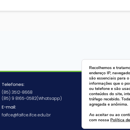
Recolhemos e tratamo
endereço IP, navegado
são essenciais para o
Fale ago
informações que o po
Telefones:
ou telefone e são usa
(85) 3512-8668
conteúdos do site, int
(85) 9 8165-0582(Whatsapp)
tráfego recebido. Tod
agregada e anônima.
E-mail:
Siga-nos
faifce@faifce.ifce.edu.br
Ao aceitar ou ao cont
com nossa
Política d