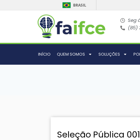
BRASIL
Seg à
(85)
INÍCIO
QUEM SOMOS
SOLUÇÕES
PO
Seleção Pública 00