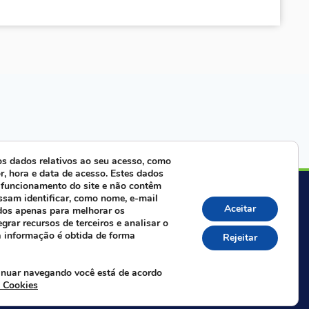
s dados relativos ao seu acesso, como
r, hora e data de acesso. Estes dados
 funcionamento do site e não contêm
ra com nossa equipe:
ssam identificar, como nome, e-mail
Aceitar
dos apenas para melhorar os
egrar recursos de terceiros e analisar o
Whatsapp da FAIFCE
a informação é obtida de forma
Rejeitar
 nas redes sociais:
inuar navegando você está de acordo
e Cookies