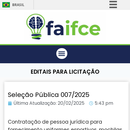
BRASIL
Simplifique!
Comunica BR
Participe
Acesso à informação
Legislação
Canais
EDITAIS PARA LICITAÇÃO
Seleção Pública 007/2025
Última Atualização:
20/02/2025
5:43 pm
Contratação de pessoa jurídica para
fornecimento uniformes esportivos, mochilas