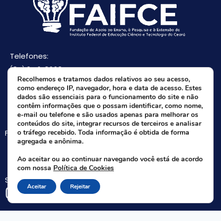
Telefones:
(85) 3512-8668
Recolhemos e tratamos dados relativos ao seu acesso,
(85) 9 8165-0582(Whatsapp)
como endereço IP, navegador, hora e data de acesso. Estes
E-mail:
dados são essenciais para o funcionamento do site e não
contêm informações que o possam identificar, como nome,
faifce@faifce.ifce.edu.br
e-mail ou telefone e são usados apenas para melhorar os
conteúdos do site, integrar recursos de terceiros e analisar
Fale agora com nossa equipe:
o tráfego recebido. Toda informação é obtida de forma
agregada e anônima.
Whatsapp da FAIFCE
Ao aceitar ou ao continuar navegando você está de acordo
com nossa
Política de Cookies
Siga-nos nas redes sociais:
Aceitar
Rejeitar
Rua Nogueira Acioli, 621 A - Aldeota - Fortaleza - CE | CEP 60.110-140