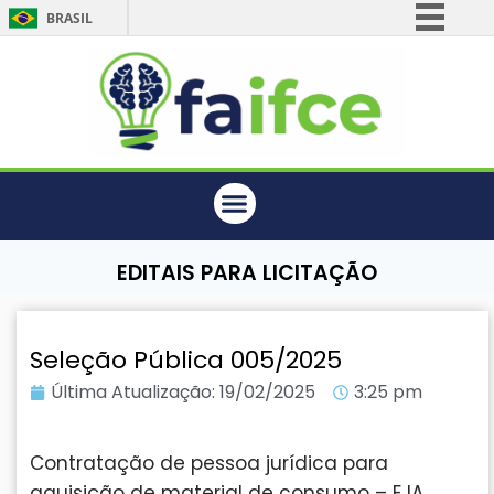
BRASIL
Simplifique!
Comunica BR
Participe
Acesso à informação
Legislação
Canais
EDITAIS PARA LICITAÇÃO
Seleção Pública 005/2025
Última Atualização:
19/02/2025
3:25 pm
Contratação de pessoa jurídica para
aquisição de material de consumo – EJA