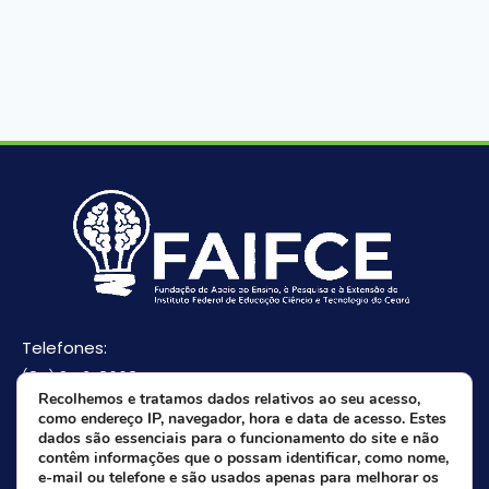
Telefones:
(85) 3512-8668
Recolhemos e tratamos dados relativos ao seu acesso,
(85) 9 8165-0582(Whatsapp)
como endereço IP, navegador, hora e data de acesso. Estes
E-mail:
dados são essenciais para o funcionamento do site e não
contêm informações que o possam identificar, como nome,
faifce@faifce.ifce.edu.br
e-mail ou telefone e são usados apenas para melhorar os