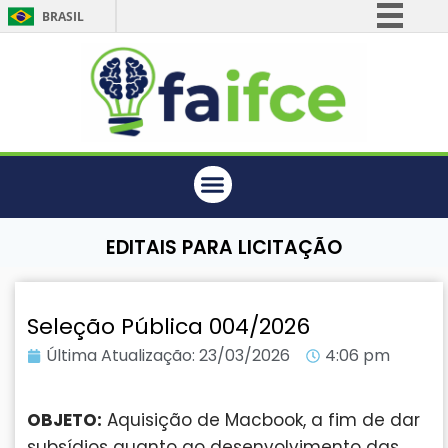
BRASIL
Simplifique!
Comunica BR
Participe
Acesso à informação
Legislação
Canais
EDITAIS PARA LICITAÇÃO
Seleção Pública 004/2026
Última Atualização:
23/03/2026
4:06 pm
OBJETO:
Aquisição de Macbook, a fim de dar
subsídios quanto ao desenvolvimento das