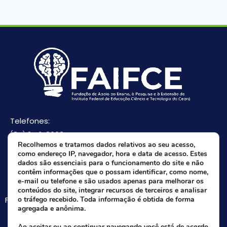
Telefones:
(85) 3512-8668
Recolhemos e tratamos dados relativos ao seu acesso,
(85) 9 8165-0582(Whatsapp)
como endereço IP, navegador, hora e data de acesso. Estes
E-mail:
dados são essenciais para o funcionamento do site e não
contêm informações que o possam identificar, como nome,
faifce@faifce.ifce.edu.br
e-mail ou telefone e são usados apenas para melhorar os
conteúdos do site, integrar recursos de terceiros e analisar
Fale agora com nossa equipe:
o tráfego recebido. Toda informação é obtida de forma
agregada e anônima.
Whatsapp da FAIFCE
Ao aceitar ou ao continuar navegando você está de acordo