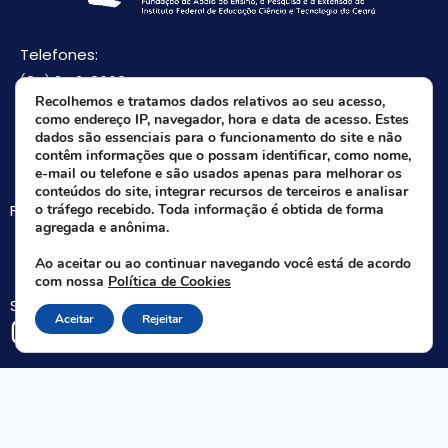
Telefones:
(85) 3512-8668
Recolhemos e tratamos dados relativos ao seu acesso,
(85) 9 8165-0582(Whatsapp)
como endereço IP, navegador, hora e data de acesso. Estes
E-mail:
dados são essenciais para o funcionamento do site e não
contêm informações que o possam identificar, como nome,
faifce@faifce.ifce.edu.br
e-mail ou telefone e são usados apenas para melhorar os
conteúdos do site, integrar recursos de terceiros e analisar
Fale agora com nossa equipe:
o tráfego recebido. Toda informação é obtida de forma
agregada e anônima.
Whatsapp da FAIFCE
Ao aceitar ou ao continuar navegando você está de acordo
com nossa
Política de Cookies
Siga-nos nas redes sociais:
Aceitar
Rejeitar
Rua Nogueira Acioli, 621 A - Aldeota - Fortaleza - CE | CEP 60.110-140