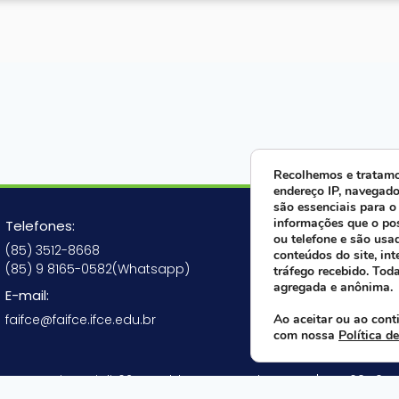
Recolhemos e tratamo
endereço IP, navegado
são essenciais para o
Fale ago
informações que o po
Telefones:
ou telefone e são usa
(85) 3512-8668
conteúdos do site, int
(85) 9 8165-0582(Whatsapp)
tráfego recebido. Tod
agregada e anônima.
E-mail:
Siga-nos
faifce@faifce.ifce.edu.br
Ao aceitar ou ao cont
com nossa
Política d
ua Nogueira Acioli, 621 A - Aldeota - Fortaleza - CE | CEP 60.110-1