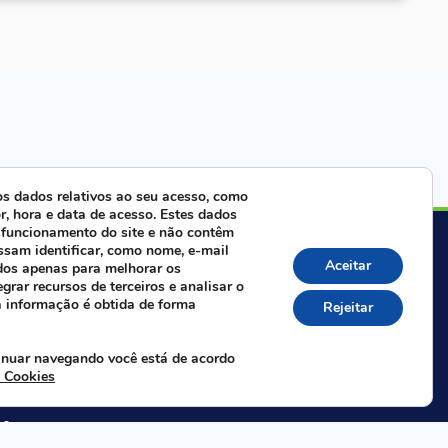
s dados relativos ao seu acesso, como
r, hora e data de acesso. Estes dados
 funcionamento do site e não contêm
ra com nossa equipe:
ssam identificar, como nome, e-mail
Aceitar
dos apenas para melhorar os
egrar recursos de terceiros e analisar o
Whatsapp da FAIFCE
a informação é obtida de forma
Rejeitar
 nas redes sociais:
inuar navegando você está de acordo
e Cookies
40