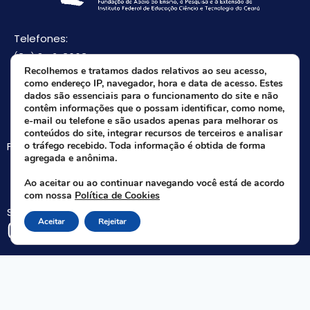
Telefones:
(85) 3512-8668
Recolhemos e tratamos dados relativos ao seu acesso,
(85) 9 8165-0582(Whatsapp)
como endereço IP, navegador, hora e data de acesso. Estes
E-mail:
dados são essenciais para o funcionamento do site e não
contêm informações que o possam identificar, como nome,
faifce@faifce.ifce.edu.br
e-mail ou telefone e são usados apenas para melhorar os
conteúdos do site, integrar recursos de terceiros e analisar
Fale agora com nossa equipe:
o tráfego recebido. Toda informação é obtida de forma
agregada e anônima.
Whatsapp da FAIFCE
Ao aceitar ou ao continuar navegando você está de acordo
com nossa
Política de Cookies
Siga-nos nas redes sociais:
Aceitar
Rejeitar
Rua Nogueira Acioli, 621 A - Aldeota - Fortaleza - CE | CEP 60.110-140