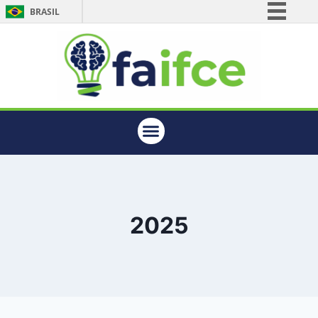
BRASIL
Simplifique!
Comunica BR
Participe
Acesso à informação
Legislação
Canais
2025